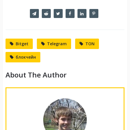
Bitget
Telegram
TON
блокчейн
About The Author