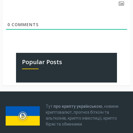
0
COMMENTS
Popular Posts
Тут
про крипту українською
, новини
криптовалют, прогноз біткоїн та
альткоінів, крипто інвестиції, крипто
біржі та обмінники.