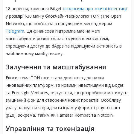
18 вересня, компанія Bitget
оголосила про значні інвестиції
у розмірі $30 млн у блокчейн-технологію TON (The Open
Network), що пов’язана з популярним месенджером
Telegram
. Ця фінансова підтримка має на меті
масштабувати розвиток застосунків в екосистемі,
спрощуючи доступ до dApps та підвищуючи активність в
найближчому майбутньому.
Залучення та масштабування
Екосистема TON вже стала домівкою для низки
інноваційних платформ, і з новими інвестиціями від Bitget
та Foresight Ventures, очікується, що розробники матимуть
зміцнений фон для створення нових проектів. Особливу
увагу планується приділити іграм у форматі play-to-earn
(p2e), зокрема, таким як Hamster Kombat та Notcoin.
Управління та токенізація