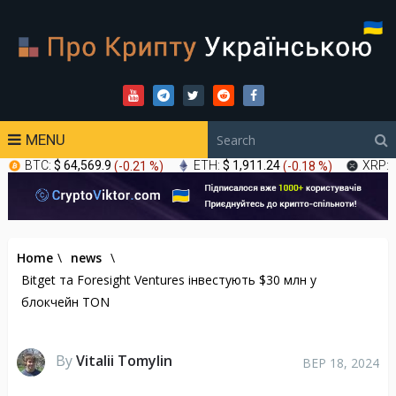
MENU
BTC:
$ 64,569.9
(
-0.21 %
)
ETH:
$ 1,911.24
(
-0.18 %
)
XRP:
Home
\
news
\
Bitget та Foresight Ventures інвестують $30 млн у
блокчейн TON
By
Vitalii Tomylin
ВЕР 18, 2024