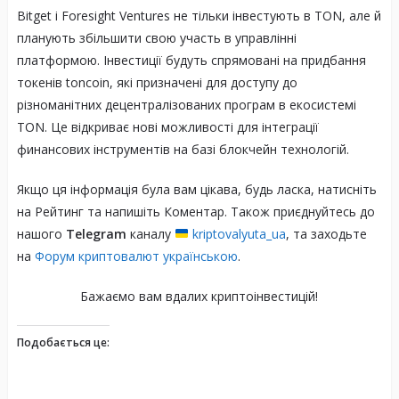
Bitget і Foresight Ventures не тільки інвестують в TON, але й
планують збільшити свою участь в управлінні
платформою. Інвестиції будуть спрямовані на придбання
токенів toncoin, які призначені для доступу до
різноманітних децентралізованих програм в екосистемі
TON. Це відкриває нові можливості для інтеграції
финансових інструментів на базі блокчейн технологій.
Якщо ця інформація була вам цікава, будь ласка, натисніть
на Рейтинг та напишіть Коментар. Також приєднуйтесь до
нашого
Telegram
каналу
kriptovalyuta_ua
, та заходьте
на
Форум криптовалют українською
.
Бажаємо вам вдалих криптоінвестицій!
Подобається це: