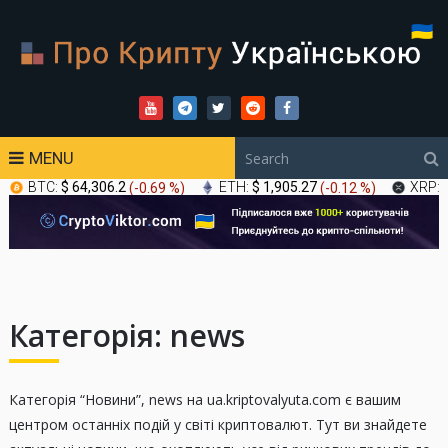
MENU
BTC:
$ 64,306.2
(
-0.69 %
)
ETH:
$ 1,905.27
(
-0.12 %
)
XRP:
Категорія:
news
Категорія “Новини”, news на ua.kriptovalyuta.com є вашим
центром останніх подій у світі криптовалют. Тут ви знайдете