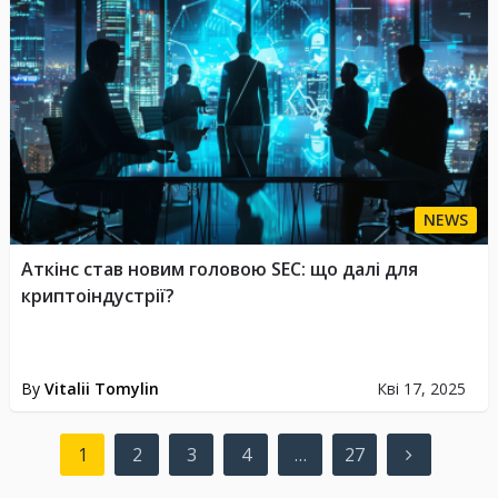
NEWS
Аткінс став новим головою SEC: що далі для
криптоіндустрії?
By
Vitalii Tomylin
Кві 17, 2025
Пагінація
1
2
3
4
…
27
записів