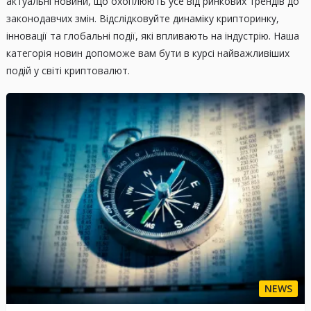
актуальні новини, що охоплюють усе від ринкових трендів до
законодавчих змін. Відслідковуйте динаміку крипторинку,
інновації та глобальні події, які впливають на індустрію. Наша
категорія новин допоможе вам бути в курсі найважливіших
подій у світі криптовалют.
NEWS