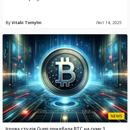
By
Vitalii Tomylin
Лют 14, 2025
NEWS
Ігрова студія Gumi придбала BTC на суму 1