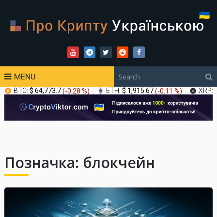
MENU
BTC:
$ 64,773.7
(
-0.28 %
)
ETH:
$ 1,915.67
(
-0.11 %
)
XRP:
Позначка:
блокчейн