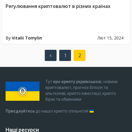
Регулювання криптовалют в різних країнах
By
Vitalii Tomylin
Лют 15, 2024
Пагінація
1
2
записів
Тут
про крипту українською
, новини
криптовалют, прогноз біткоїн та
альткоінів, крипто інвестиції, крипто
біржі та обмінники.
Приєднуйтесь
до нашої крипто спільноти!
Наші ресурси