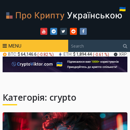
MENU
BTC:
$ 64,146.6
(
-0.82 %
)
ETH:
$ 1,894.44
(
-0.61 %
)
XRP:
Категорія:
crypto