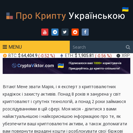
MENU
BTC:
$ 64,404.9
(
-0.52 %
)
ETH:
$ 1,905.81
(
-0.56 %
)
XRP:
Вітаю! Мене звати Марія, і я експерт з криптовалютних
крадіжок і захисту активів. Понад 8 років я занурена у світ
криптовалют і супутніх технологій, а понад 2 роки займаюся
розслідуваннями в цій сфері. Моя місія - ділитися з вами
найактуальнішою і найкориснішою інформацією про те, як
убезпечити ваші криптовалютні активи, а також допомагати
вам повернути вкрадені кошти і розблокувати свої біржові