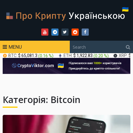
MENU
BTC:
$ 65,081.3
(
0.16 %
)
ETH:
$ 1,922.83
(
0.20 %
)
XRP:
$ 
Категорія:
Bitcoin