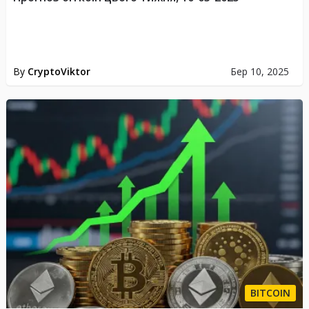
By
CryptoViktor
Бер 10, 2025
BITCOIN