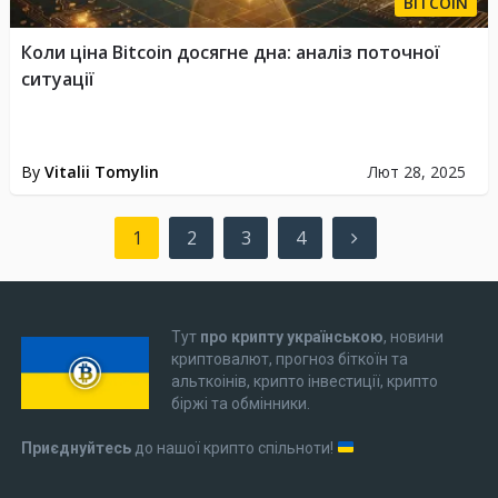
BITCOIN
Коли ціна Bitcoin досягне дна: аналіз поточної
ситуації
By
Vitalii Tomylin
Лют 28, 2025
Пагінація
1
2
3
4
записів
Тут
про крипту українською
, новини
криптовалют, прогноз біткоїн та
альткоінів, крипто інвестиції, крипто
біржі та обмінники.
Приєднуйтесь
до нашої крипто спільноти!