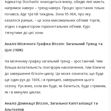
Індикатор Stochastic знаходиться внизу, обидві лінії мають
напрямок наверх – тренд наверх. Процес зростання тільки
почався, йде третій тиждень. Зона 95-96K, про яку
казалося раніше, – це зона максимальних об’ємів торгів,
згідно з індикатором горизонтальних об’ємів. Курс
тягнутиме до цієї зони.
Аналіз Місячного Графіка Bitcoin: Загальний Тренд та
Цілі (160K)
На місячному графіку загальний тренд – зростаючий. Чим
більша волатильність платформ накопичення, тим ближче
до завершення біткоїн-циклу. Це може означати, що буде
ще один рух до 160K, і в принципі, завершення цього
сезону. Рух вниз, коли він буде, як бачиться, буде стрімким,
як і в минулих циклах.
Аналіз Домінації Bitcoin, Загальної Капіталізації та
Альткоїнів