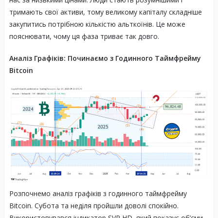
тримають свої активи, тому великому капіталу складніше
закупитись потрібною кількістю альткоїнів. Це може
пояснювати, чому ця фаза триває так довго.
Аналіз Графіків: Починаємо з Годинного Таймфрейму
Bitcoin
Розпочнемо аналіз графіків з годинного таймфрейму
Bitcoin. Субота та неділя пройшли доволі спокійно.
Використовувався індикатор SVP HD, який показує об’єми