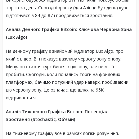
торгів за день. Сьогодні зранку (для Азії це був день) курс
підтягнувся з 84 до 87 і продовжується зростання.
Аналіз Денного Графіка Bitcoin: Ключова Червона Зона
(Lux Algo)
На денному графіку є знайомий індикатор Lux Algo, про
який є відео. Він показує важливу червону зону опору.
Минулого тижня курс бився в цю зону, але не міг її
пробити. Сьогодні, коли почались торги на фондових
платформах, бачимо потужний удар наверх, пробиваючи
цю червону зону. Це означає, що шлях на 95K
відкривається.
Аналіз Тижневого Графіка Bitcoin: Потенціал
Зростання (Stochastic, Об’єми)
На тижневому графіку все в рамках логіки розуміння.