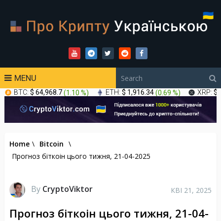
MENU
BTC:
$ 64,968.7
(
1.10 %
)
ETH:
$ 1,916.34
(
0.69 %
)
XRP:
$ 
Home
\
Bitcoin
\
Прогноз біткоін цього тижня, 21-04-2025
By
CryptoViktor
КВІ 21, 2025
Прогноз біткоін цього тижня, 21-04-