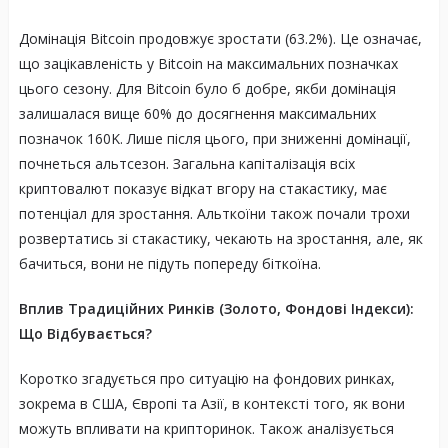
Домінація Bitcoin продовжує зростати (63.2%). Це означає,
що зацікавленість у Bitcoin на максимальних позначках
цього сезону. Для Bitcoin було б добре, якби домінація
залишалася вище 60% до досягнення максимальних
позначок 160K. Лише після цього, при зниженні домінації,
почнеться альтсезон. Загальна капіталізація всіх
криптовалют показує відкат вгору на стакастику, має
потенціал для зростання. Альткоїни також почали трохи
розвертатись зі стакастику, чекають на зростання, але, як
бачиться, вони не підуть попереду біткоїна.
Вплив Традиційних Ринків (Золото, Фондові Індекси):
Що Відбувається?
Коротко згадується про ситуацію на фондових ринках,
зокрема в США, Європі та Азії, в контексті того, як вони
можуть впливати на крипторинок. Також аналізується