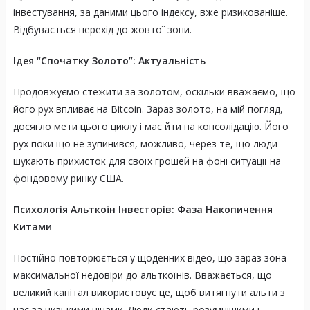
інвестування, за даними цього індексу, вже ризикованіше.
Відбувається перехід до жовтої зони.
Ідея “Спочатку Золото”: Актуальність
Продовжуємо стежити за золотом, оскільки вважаємо, що
його рух впливає на Bitcoin. Зараз золото, на мій погляд,
досягло мети цього циклу і має йти на консолідацію. Його
рух поки що не зупинився, можливо, через те, що люди
шукають прихисток для своїх грошей на фоні ситуації на
фондовому ринку США.
Психологія Альткоїн Інвесторів: Фаза Накопичення
Китами
Постійно повторюється у щоденних відео, що зараз зона
максимальної недовіри до альткоїнів. Вважається, що
великий капітал використовує це, щоб витягнути альти з
нас за низькими цінами. Люди стають розумнішими і