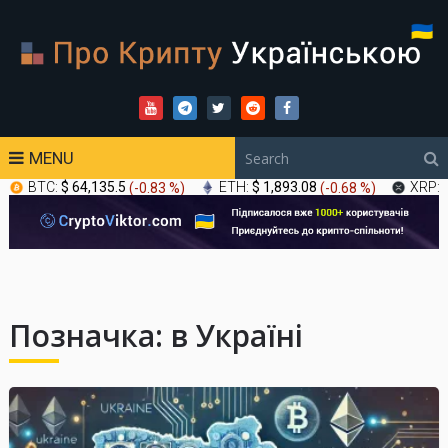
MENU
BTC:
$ 64,135.5
(
-0.83 %
)
ETH:
$ 1,893.08
(
-0.68 %
)
XRP:
Позначка:
в Україні