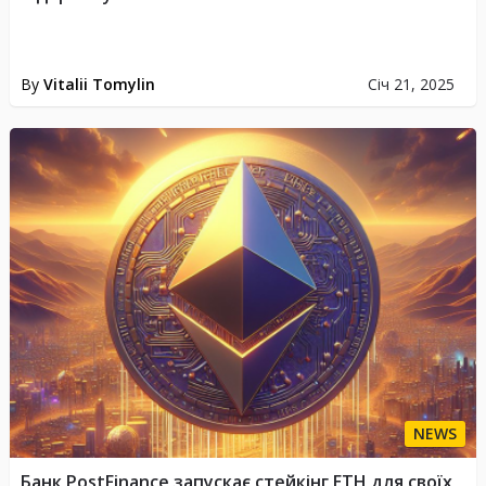
By
Vitalii Tomylin
Січ 21, 2025
NEWS
Банк PostFinance запускає стейкінг ETH для своїх