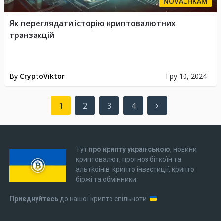
NOVACHKAM
Як переглядати історію криптовалютних
транзакцій
By
CryptoViktor
Гру 10, 2024
Пагінація
1
2
3
4
записів
Тут
про крипту українською
, новини
криптовалют, прогноз біткоїн та
альткоінів, крипто інвестиції, крипто
біржі та обмінники.
Приєднуйтесь
до нашої крипто спільноти!