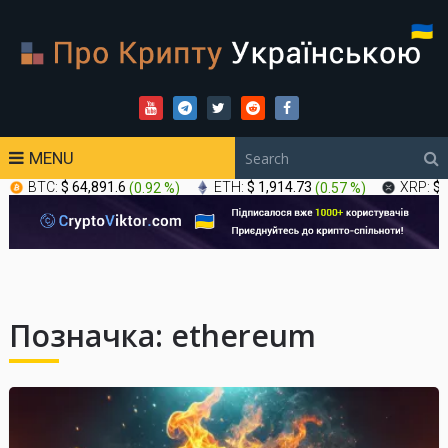
MENU
BTC:
$ 64,891.6
(
0.92 %
)
ETH:
$ 1,914.73
(
0.57 %
)
XRP:
$ 
Позначка:
ethereum