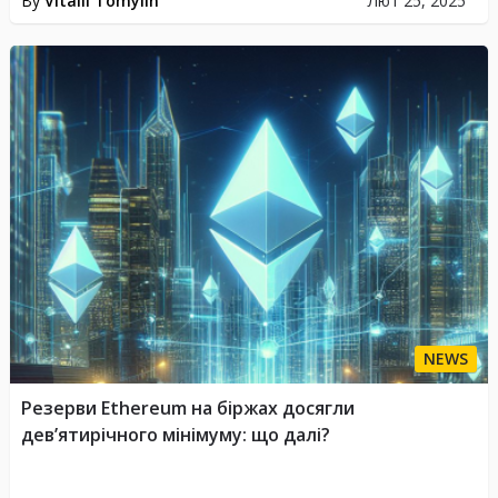
By
Vitalii Tomylin
Лют 25, 2025
NEWS
Резерви Ethereum на біржах досягли
дев’ятирічного мінімуму: що далі?