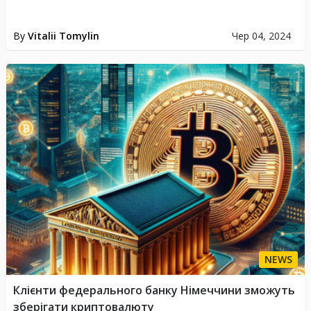
By
Vitalii Tomylin
Чер 04, 2024
NEWS
Клієнти федерального банку Німеччини зможуть
зберігати криптовалюту