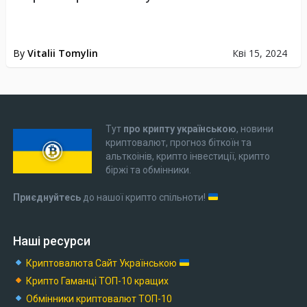
By
Vitalii Tomylin
Кві 15, 2024
Тут
про крипту українською
, новини
криптовалют, прогноз біткоїн та
альткоінів, крипто інвестиції, крипто
біржі та обмінники.
Приєднуйтесь
до нашої крипто спільноти!
Наші ресурси
Криптовалюта Cайт Українською
Крипто Гаманці ТОП-10 кращих
Обмінники криптовалют ТОП-10