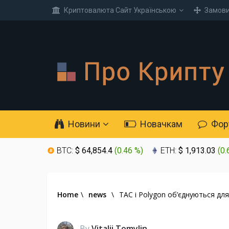
Криптовалюта Cайт Українською
Замови
Новини
Новачкам
Фор
BTC:
$ 64,854.4
(
0.46 %
)
ETH:
$ 1,913.03
(
0.
Home
\
news
\
TAC і Polygon об’єднуються дл
By
Vitalii Tomylin