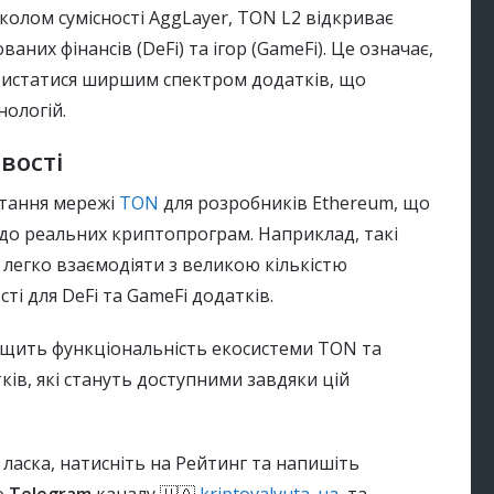
околом сумісності AggLayer, TON L2 відкриває
аних фінансів (DeFi) та ігор (GameFi). Це означає,
ристатися ширшим спектром додатків, що
нологій.
вості
стання мережі
TON
для розробників Ethereum, що
до реальних криптопрограм. Наприклад, такі
ь легко взаємодіяти з великою кількістю
ті для DeFi та GameFi додатків.
ращить функціональність екосистеми TON та
ів, які стануть доступними завдяки цій
 ласка, натисніть на Рейтинг та напишіть