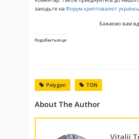
Коментар. Також приєднуйтесь до нашог
заходьте на
Форум криптовалют українс
Бажаємо вам вд
Подобається це:
Polygon
TON
About The Author
Vitalii 