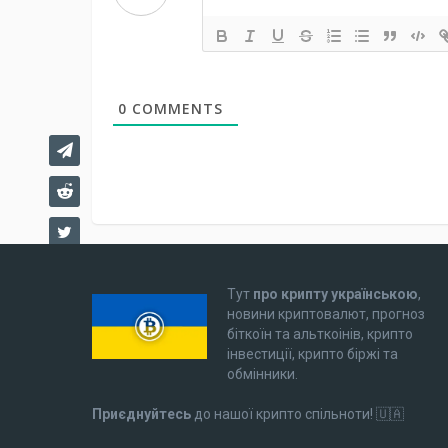
0
COMMENTS
Тут
про крипту українською
,
новини криптовалют, прогноз
біткоїн та альткоінів, крипто
інвестиції, крипто біржі та
обмінники.
Приєднуйтесь
до нашої крипто спільноти! 🇺🇦