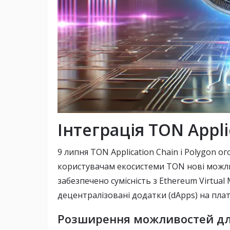
Інтеграція TON Appli
9 липня TON Application Chain і Polygon о
користувачам екосистеми TON нові можли
забезпечено сумісність з Ethereum Virtua
децентралізовані додатки (dApps) на пла
Розширення можливостей для