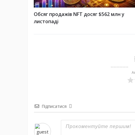
Обсяг продажів NFT досяг $562 млн у
листопаді
A
Підписатися