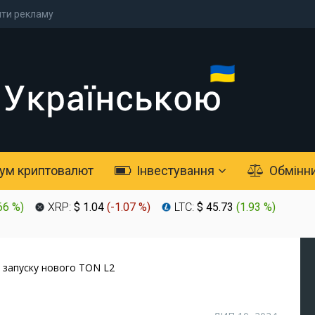
ти рекламу
ум криптовалют
Інвестування
Обмінн
66 %
)
XRP:
$ 1.04
(
-1.07 %
)
LTC:
$ 45.73
(
1.93 %
)
я запуску нового TON L2