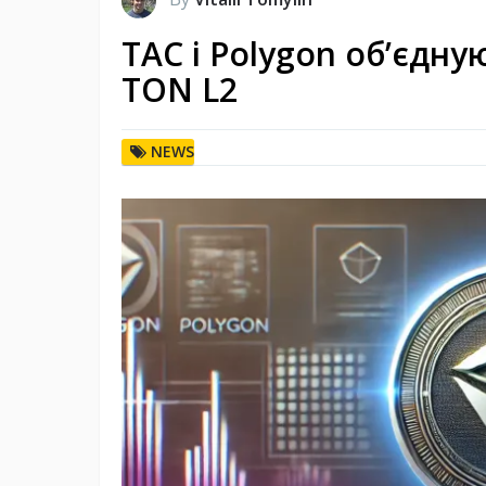
TAC і Polygon об’єдну
TON L2
NEWS