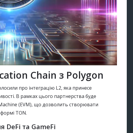
cation Chain з Polygon
голосили про інтеграцію L2, яка принесе
вості. В рамках цього партнерства буде
l Machine (EVM), що дозволить створювати
тформі TON.
 DeFi та GameFi