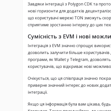
Завдяки інтеграції з Polygon CDK та прот
нові горизонти для додатків децентралізов
що користувачі мережі TON зможуть ско
сприятиме зростанню інтересу до цих тех
Сумісність з EVM і нові можли
Інтеграція з EVM значно спрощує викори
дозволить залучити більше користувачів 
програми, як Wallet у Telegram, дозволят
користувачів, що відкриває нові можливос
Очікується, що ця співпраця значно пок
приверне значний інтерес до нових додатк
інтеграції.
Якщо ця інформація була вам цікава, будь