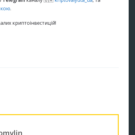
о
Telegram
каналу 🇺🇦
kriptovalyuta_ua
, та
ькою
.
алих криптоінвестицій!
Tomylin