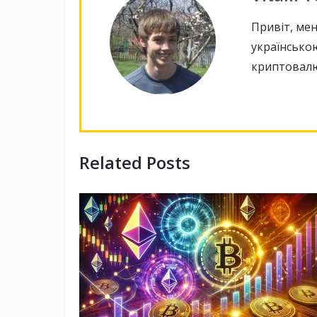
Привіт, мен
українською
криптовалю
Related Posts