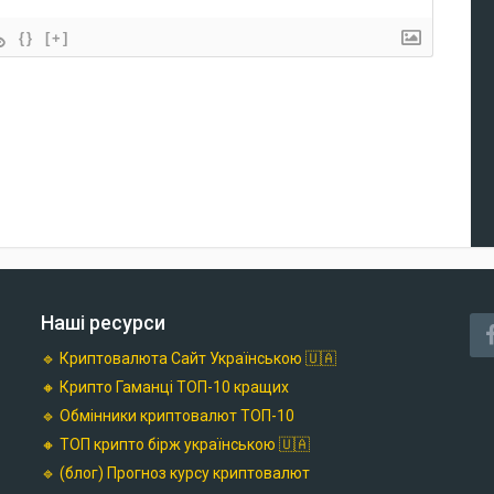
{}
[+]
Наші ресурси
🔹 Криптовалюта Cайт Українською 🇺🇦
🔸 Крипто Гаманці ТОП-10 кращих
🔹 Обмінники криптовалют ТОП-10
🔸 ТОП крипто бірж українською 🇺🇦
🔹 (блог) Прогноз курсу криптовалют