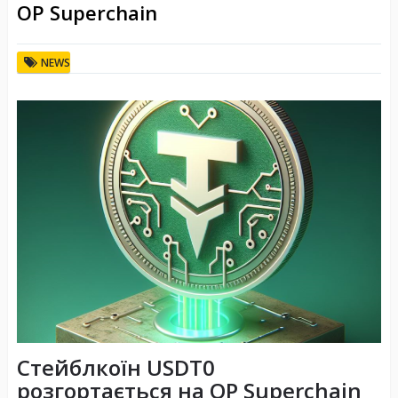
OP Superchain
NEWS
Стейблкоїн USDT0
розгортається на OP Superchain