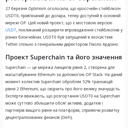
27 березня Optimism оголосила, що кроссчейн-стейблкоїн
USDT0, прив’язаний до долара, тепер доступній в основній
мережі OP. Цей новий проект, що є мостовою версією
USDT
, покликаний розширити впровадження стейблкоїнів у
різних блокчейнах. USDT0 був запущений в екосистемі
Tether спільно з генеральним директором Паоло Ардоіно.
Проект Superchain та його значення
Superchain — це мережа ланцюгів рівня 2, створена для
масштабування Ethereum за допомогою OP Stack. На даний
момент колектив Superchain обробляє 52% транзакцій
рівня 2 Ethereum, що свідчить про його велику значущість.
Експерти вважають, що розгортання USDT0 на Superchain
може суттєво збільшити обсяг активів, додатків і
партнерів вищого рівня на платформі, сприяючи розвитку
децентралізованих фінансів (DeFi).