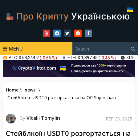
MENU
BTC:
$ 64,244.2
(
-0.66 %
)
ETH:
$ 1,897.45
(
-0.45 %
)
XRP:
Home
\
news
\
Стейблкоїн USDT0 розгортається на OP Superchain
By
Vitalii Tomylin
БЕР 28, 2025
Стейблкоїн USDT0 розгортається на