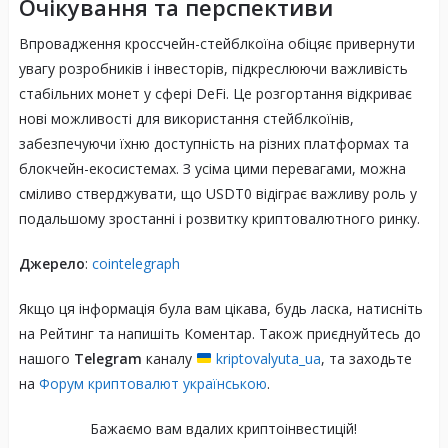
Очікування та перспективи
Впровадження кроссчейн-стейблкоїна обіцяє привернути
увагу розробників і інвесторів, підкреслюючи важливість
стабільних монет у сфері DeFi. Це розгортання відкриває
нові можливості для використання стейблкоїнів,
забезпечуючи їхню доступність на різних платформах та
блокчейн-екосистемах. З усіма цими перевагами, можна
сміливо стверджувати, що USDT0 відіграє важливу роль у
подальшому зростанні і розвитку криптовалютного ринку.
Джерело
:
cointelegraph
Якщо ця інформація була вам цікава, будь ласка, натисніть
на Рейтинг та напишіть Коментар. Також приєднуйтесь до
нашого
Telegram
каналу
kriptovalyuta_ua
, та заходьте
на
Форум криптовалют українською
.
Бажаємо вам вдалих криптоінвестицій!