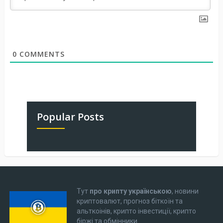
0
COMMENTS
Popular Posts
Тут
про крипту українською
, новини
криптовалют, прогноз біткоїн та
альткоінів, крипто інвестиції, крипто
біржі та обмінники.