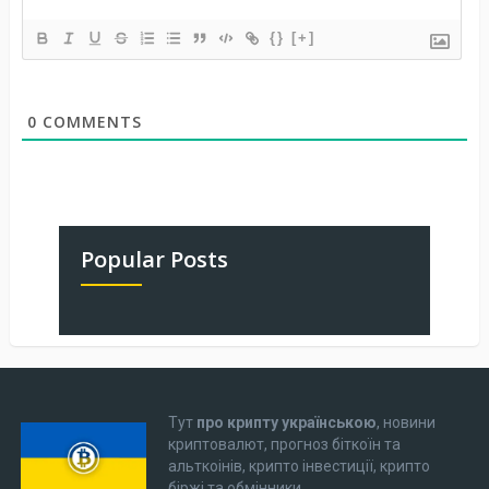
{}
[+]
0
COMMENTS
Popular Posts
Тут
про крипту українською
, новини
криптовалют, прогноз біткоїн та
альткоінів, крипто інвестиції, крипто
біржі та обмінники.