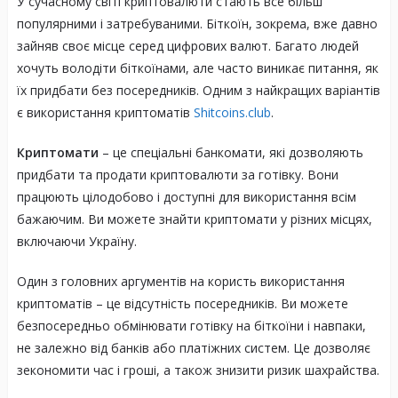
У сучасному світі криптовалюти стають все більш
популярними і затребуваними. Біткоїн, зокрема, вже давно
зайняв своє місце серед цифрових валют. Багато людей
хочуть володіти біткоїнами, але часто виникає питання, як
їх придбати без посередників. Одним з найкращих варіантів
є використання криптоматів
Shitcoins.club
.
Криптомати
– це спеціальні банкомати, які дозволяють
придбати та продати криптовалюти за готівку. Вони
працюють цілодобово і доступні для використання всім
бажаючим. Ви можете знайти криптомати у різних місцях,
включаючи Україну.
Один з головних аргументів на користь використання
криптоматів – це відсутність посередників. Ви можете
безпосередньо обмінювати готівку на біткоїни і навпаки,
не залежно від банків або платіжних систем. Це дозволяє
зекономити час і гроші, а також знизити ризик шахрайства.