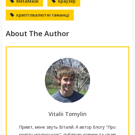
MetaMask
браузер
криптовалютні гаманці
About The Author
Vitalii Tomylin
Привіт, мене звуть Віталій. Я автор блогу "Про
крипту українською", публікую новини та цікаві