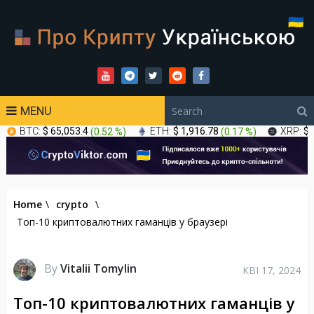
MENU
BTC:
$ 65,053.4
(
0.52 %
)
ETH:
$ 1,916.78
(
0.17 %
)
XRP:
$ 
Home
\
crypto
\
Топ-10 криптовалютних гаманців у браузері
By
Vitalii Tomylin
КВІ 17, 2024
Топ-10 криптовалютних гаманців у