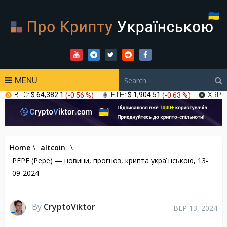
MENU
BTC:
$ 64,382.1
(
-0.56 %
)
ETH:
$ 1,904.51
(
-0.63 %
)
XRP:
Home
\
altcoin
\
PEPE (Pepe) — новини, прогноз, крипта українською, 13-
09-2024
By
CryptoViktor
ВЕР 13, 2024