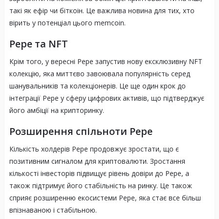
такі як ефір чи біткоін. Це важлива новина для тих, хто
вірить у потенціал цього memcoin.
Pepе та NFT
Крім того, у вересні Pepе запустив нову ексклюзивну NFT
колекцію, яка миттєво завоювала популярність серед
шанувальників та колекціонерів. Це ще один крок до
інтеграції Pepе у сферу цифрових активів, що підтверджує
його амбіції на крипторинку.
Розширення спільноти Pepе
Кількість холдерів Pepе продовжує зростати, що є
позитивним сигналом для криптовалюти. Зростання
кількості інвесторів підвищує рівень довіри до Pepе, а
також підтримує його стабільність на ринку. Це також
сприяє розширенню екосистеми Pepе, яка стає все більш
впізнаваною і стабільною.