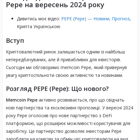
Pepе на вересень 2024 року
Дивитись моє відео:
PEPE (Pepe) — Новини, Прогноз
,
Крипта Українською
Вступ
Криптовалютний ринок залишається одним із найбільш
непередбачуваних, але й привабливих для інвесторів.
Сьогодні ми обговоримо memcoin Pepе, який привернув
увагу криптоспільноти своєю активністю та новинами.
Розгляд PEPE (Pepe): Що нового?
Memcoin Pepе
активно розвивається, про що свідчать
нові партнерства та ексклюзивні пропозиції. У вересні 2024
року Pepе оголосив про нове партнерство з DeFi
платформою, що розширює можливості користувачів для
заробітку. Це партнерство дозволяє інвесторам Pepе
заробляти на комісіях за обмін цієї криптовалюти на інші,