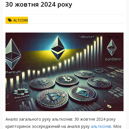
30 жовтня 2024 року
ALTCOIN
Аналіз загального руху альткоїнів: 30 жовтня 2024 року
крипторинок зосереджений на аналізі руху
альткоїнів
. Моє