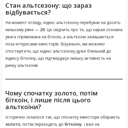
Стан альтсезону: що зараз
відбувається?
На момент огляду, індекс альтсезону перебуває на досить
низькому рівні —
29
. Це свідчить про те, що наразі основна
увага спрямована на біткоін, а альткоїни залишаються
поза інтересами інвесторів. Візуально, ми можемо
спостерігати, що індекс альтсезону дуже близький до
індексу біткоіну, що підтверджує низьку активність на
ринку альткоїнів.
Чому спочатку золото, потім
біткоін, і лише після цього
альткоїни?
Історично склалося так, що спочатку інвестори обирають
золото
, потім переходять до
біткоіну
, і вже на