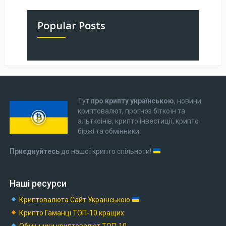
Popular Posts
Тут
про крипту українською
, новини
криптовалют, прогноз біткоїн та
альткоінів, крипто інвестиції, крипто
біржі та обмінники.
Приєднуйтесь
до нашої крипто спільноти!
Наші ресурси
Криптовалюта Cайт Українською
Крипто Гаманці ТОП-10 кращих