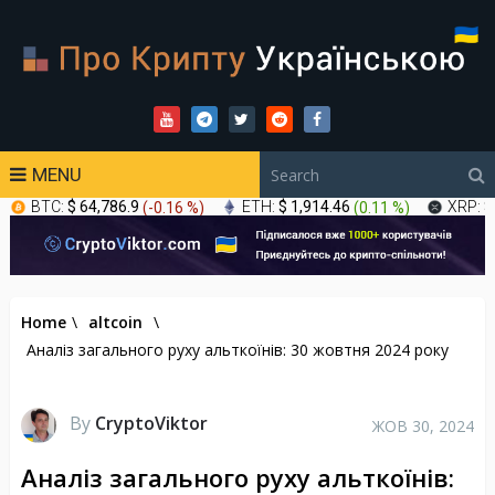
MENU
BTC:
$ 64,786.9
(
-0.16 %
)
ETH:
$ 1,914.46
(
0.11 %
)
XRP:
$
Home
\
altcoin
\
Аналіз загального руху альткоїнів: 30 жовтня 2024 року
By
CryptoViktor
ЖОВ 30, 2024
Аналіз загального руху альткоїнів: