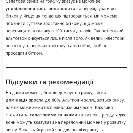
Салатова свічка на графіку вказує на можливе
уповільнення зростання золота
та перехід уваги до
біткоіну. Якщо ця тенденція підтвердиться, ми можемо
побачити суттєве зростання біткоіну, що може
перевищити позначку в 100 тисяч доларів. Однак великий
альтсезон очікується лише після того, як великі інвестори
розпочнуть перелив капіталу в альткоїни, щоб не
просадити біткоін.
Підсумки та рекомендації
На даний момент, біткоін домінує на ринку, і його
домінація зросла до 60%
. Альткоїни залишаються внизу,
але це може змінитися найближчим часом. Важливо
стежити за
салатовими свічками
та зміною тренду, адже
вони можуть вказувати на переломний момент у розвитку
ринку. Зараз найкращий час для аналізу ринку та