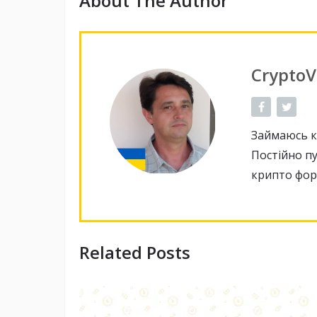
About The Author
CryptoV
Займаюсь кр
Постійно пу
крипто фор
Related Posts