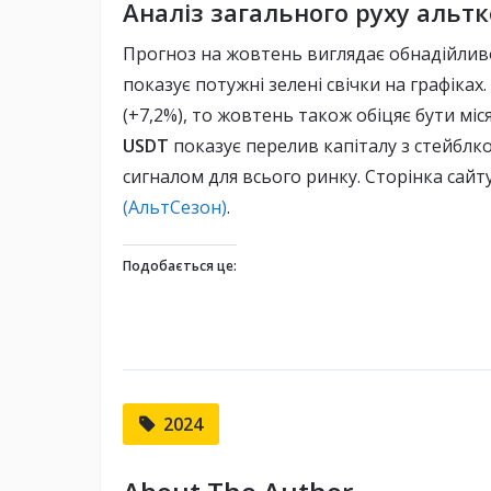
Аналіз загального руху альтк
Прогноз на жовтень виглядає обнадійливо
показує потужні зелені свічки на графік
(+7,2%), то жовтень також обіцяє бути мі
USDT
показує перелив капіталу з стейблко
сигналом для всього ринку. Сторінка сайт
(АльтСезон)
.
Подобається це:
2024