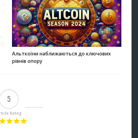
Альткоїни наближаються до ключових
рівнів опору
5
rticle Rating