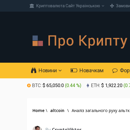
Криптовалюта Cайт Українською
Замови
Новини
Новачкам
Фор
BTC:
$ 65,050.0
(
0.44 %
)
ETH:
$ 1,922.20
(
0.
Home
\
altcoin
\
Аналіз загального руху альтк
By
CryptoViktor