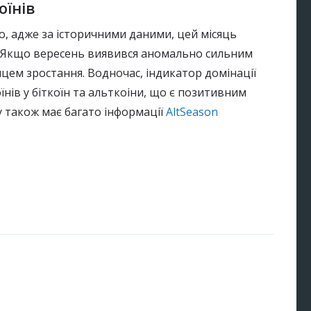
оїнів
, адже за історичними даними, цей місяць
ах. Якщо вересень виявився аномально сильним
сяцем зростання. Водночас, індикатор домінації
їнів у біткоїн та альткоіни, що є позитивним
у також має багато інформації
AltSeason