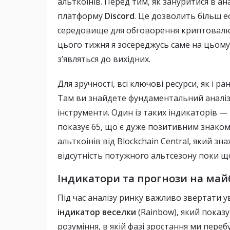
альткоінів. Перед тим, як зануритися в ан
платформу
Discord
. Це дозволить більш 
середовище для обговорення криптовалют
цього тижня я зосереджусь саме на цьому 
з’являться до вихідних.
Для зручності, всі ключові ресурси, як і р
Там ви знайдете фундаментальний аналіз 
інструменти. Один із таких індикаторів —
показує 65, що є дуже позитивним знаком
альткоінів від Blockchain Central, який з
відсутність потужного альтсезону поки щ
Індикатори та прогнози на май
Під час аналізу ринку важливо звертати у
індикатор веселки
(Rainbow), який показує
розуміння, в якій фазі зростання ми переб