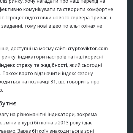
аліз ринку, хочу нагадати про наш перехід на
ефективно комунікувати та створити комфортне
. Процес підготовки нового сервера триває, і
завданні, тому нові відео по альткоінах не
аніше, доступні на моєму сайті
cryptoviktor.com
.
ринку, індикатори настроїв та інші корисні
індекс страху та жадібності
, який сьогодні
. Також варто відзначити індекс сезону
находиться на позначці 31, що говорить про
о.
бутнє
вагу на різноманітні індикатори, зокрема
 зміни в курсі біткоїна з 2013 року і дає
уваємо. Зараз біткоїн знаходиться в зоні