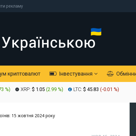
ти рекламу
ум криптовалют
Інвестування
Обмінн
73 %
)
XRP:
$ 1.05
(
2.99 %
)
LTC:
$ 45.83
(
-0.01 %
)
оїнів: 15 жовтня 2024 року