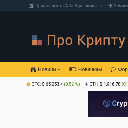
Криптовалюта Cайт Українською
Замови
Новини
Новачкам
Фор
BTC:
$ 65,053.4
(
0.52 %
)
ETH:
$ 1,916.78
(
0.