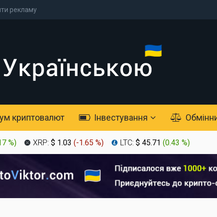
ти рекламу
ум криптовалют
Інвестування
Обмінн
17 %
)
XRP:
$ 1.03
(
-1.65 %
)
LTC:
$ 45.71
(
0.43 %
)