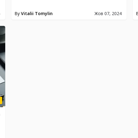
4
By
Vitalii Tomylin
Жов 07, 2024
m