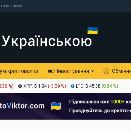
ти рекламу
ум криптовалют
Інвестування
Обмінн
0.36 %
)
XRP:
$ 1.04
(
-3.09 %
)
LTC:
$ 45.38
(
0.34 %
)