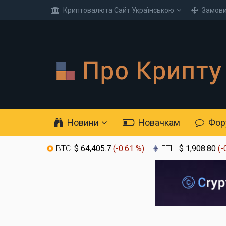
Криптовалюта Cайт Українською
Замови
Новини
Новачкам
Фор
BTC:
$ 64,405.7
(
-0.61 %
)
ETH:
$ 1,908.80
(
-